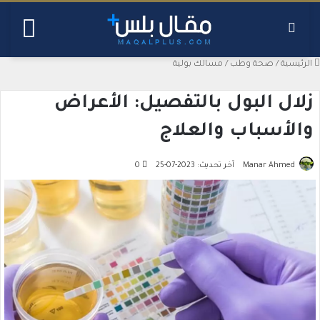
بحث عن
القائ
الرئيسية
/
صحة وطب
/
مسالك بولية
زلال البول بالتفصيل: الأعراض
والأسباب والعلاج
Manar Ahmed
آخر تحديث: 2023-07-25
0