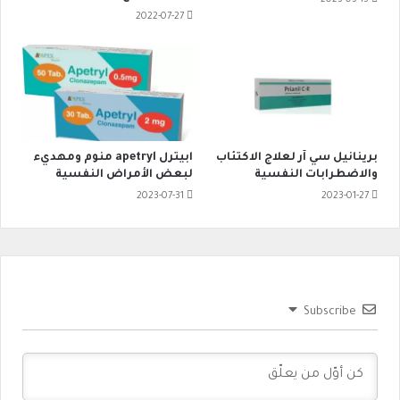
2023-03-15
2022-07-27
برينانيل سي آر لعلاج الاكتئاب
ابيترل apetryl منوم ومهديء
والاضطرابات النفسية
لبعض الأمراض النفسية
2023-07-31
2023-01-27
Subscribe