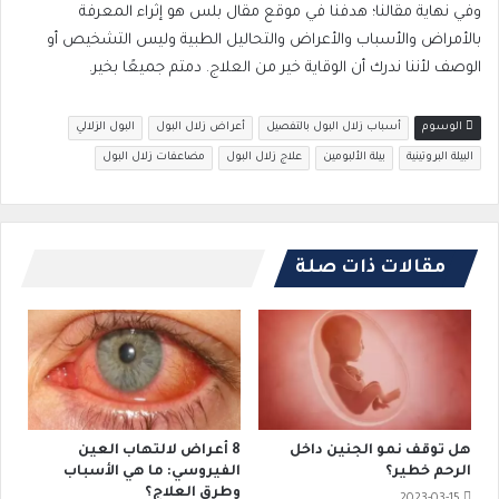
وفي نهاية مقالنا؛ هدفنا في موقع مقال بلس هو إثراء المعرفة
بالأمراض والأسباب والأعراض والتحاليل الطبية وليس التشخيص أو
الوصف لأننا ندرك أن الوقاية خير من العلاج. دمتم جميعًا بخير.
الوسوم
أسباب زلال البول بالتفصيل
أعراض زلال البول
البول الزلالي
البيلة البروتينية
بيلة الألبومين
علاج زلال البول
مضاعفات زلال البول
مقالات ذات صلة
هل توقف نمو الجنين داخل
8 أعراض لالتهاب العين
الرحم خطير؟
الفيروسي: ما هي الأسباب
وطرق العلاج؟