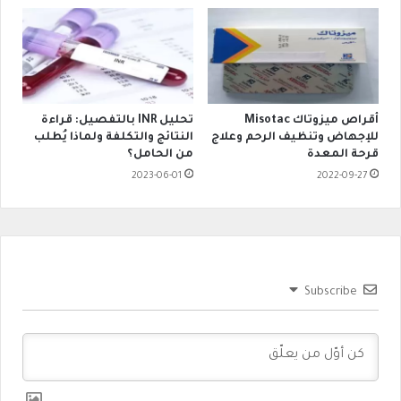
أقراص ميزوتاك Misotac
تحليل INR بالتفصيل: قراءة
للإجهاض وتنظيف الرحم وعلاج
النتائج والتكلفة ولماذا يُطلب
قرحة المعدة
من الحامل؟
2023-06-01
2022-09-27
Subscribe