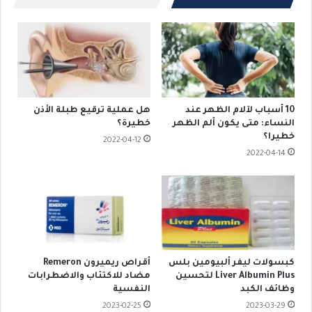
10 أسباب لآلام الظهر عند
هل عملية ترقيع طبلة الأذن
النساء: متى يكون ألم الظهر
خطيرة؟
خطيرا؟
2022-04-12
2022-04-14
كبسولات ليفر ألبيومين بلس
أقراص ريميرون Remeron
Liver Albumin Plus لتحسين
مضاد للاكتئاب والاضطرابات
وظائف الكبد
النفسية
2023-02-25
2023-03-29