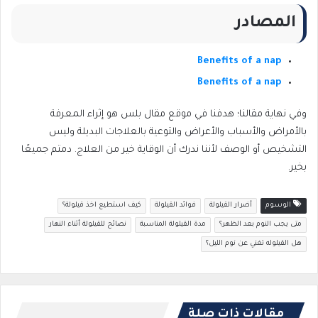
المصادر
Benefits of a nap
Benefits of a nap
وفي نهاية مقالنا؛ هدفنا في موقع مقال بلس هو إثراء المعرفة
بالأمراض والأسباب والأعراض والتوعية بالعلاجات البديلة وليس
التشخيص أو الوصف لأننا ندرك أن الوقاية خير من العلاج. دمتم جميعًا
بخير.
الوسوم
أضرار القيلولة
فوائد القيلولة
كيف استطيع اخذ قيلولة؟
متى يجب النوم بعد الظهر؟
مدة القيلولة المناسبة
نصائح للقيلولة أثناء النهار
هل القيلوله تغني عن نوم الليل؟
مقالات ذات صلة