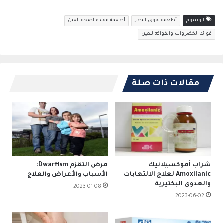
الوسوم
أطعمة تقوي النظر
أطعمة مفيدة لصحة العين
فوائد الخضروات والفواكه للعين
مقالات ذات صلة
شراب أموكسيلانيك
مرض التقزم Dwarfism:
Amoxilanic لعلاج الالتهابات
الأسباب والأعراض والعلاج
والعدوى البكتيرية
2023-01-08
2023-06-02