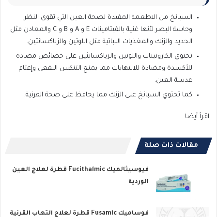
السبانخ من الاطعمة المفيدة لصحة العين التي تقوي النظر
وحاسة البصر لأنها غنية بالفيتامينات E و A و B و C والمعادن مثل
الحديد والزنك والمغذيات النباتية مثل اللوتين والزياكسانثين.
تحتوي الكاروتينات واللوتين والزياكسانثين على خصائص مضادة
للأكسدة ومضادة للالتهابات مما يمنع التنكس البقعي وإعتام
عدسة العين.
كما تحتوي السبانخ على الزنك مما يحافظ على صحة القرنية.
اقرأ أيضا
مقالات ذات صلة
فيوسيثالميك Fucithalmic قطرة لعلاج العين
الوردية
فوساميك Fusamic قطرة لعلاج التهاب القرنية