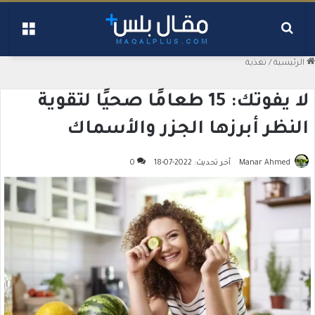
بحث عن
القائ
الرئيسية
/
تغذية
لا يفوتك: 15 طعامًا صحيًا لتقوية
النظر أبرزها الجزر والأسماك
Manar Ahmed
آخر تحديث: 2022-07-18
0