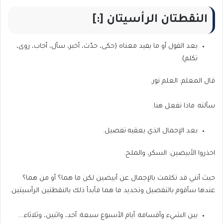
النقطتان الرأسيتان [:]
بعد القول أو ما يفيد معناه (حكى، حدّث، أخبر، سأل، أجاب، روى،
تكلم).
قال المعلم: العلم نور.
سألته: ماذا تفعل هنا.
بعد الإجمال الذي يعقبه تفصيل.
احذروا الأبيضين: السكر، والملح.
حيث أنني قد تكلمت بالإجمال عن أبيضين لكن ما هما؟ أو من هما؟
عندها سأقوم بالتفصيل وتحديد ما هما فأبدأ ذلك بالنقطتين الرأسيتين.
بين الشيء وأقسامه: أيام الأسبوع سبعة: أحد، واثنين، وثلاثاء….