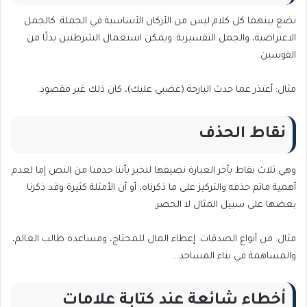
نضع بينهما كل كلام ليس من الأركان الأساسية في الجملة: كالجمل
الاعتراضية، والجمل التفسيرية. ويمكن استعمال الشرطتين بدلًا من
القوسين.
مثال: أعتذر عما حدث البارحة (غضبي عليك)، كان ذلك غير مقصود.
نقاط الحذف
وهي ثلاث نقاط بآخر العبارة نضيفها لنخبر بأننا حذفنا من النص إما لعدم
أهمية ماتم حذفه والتركيز على ما ذكرناه، أو أن الأمثلة كثيرة وقد ذكرنا
بعضها على سبيل المثال لا الحصر.
مثال: من أنواع الصدقات: إعطاء المال للمحتاج، ومساعدة طالب العالم،
والمساهمة في بناء المساجد…
أخطاء شائعة عند كتابة علامات