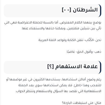
الشرطتان [- -]
يوضع بينهما الكلام المعترض، أما بالنسبة للجملة الاعتراضية فهي التي
تأتي بين شيئين متلازمين، ويمكننا حذفها والاستغناء عنها.
نحن -الكُتّاب- نتقن الكتابة وقواعد اللغة العربية.
ذهب -وأقول الحق- غاضبًا.
علامة الاستفهام [؟]
رغم وضوح أماكن استخدامها، يستخدمها الكثيرون في غير موضعها أو
للتعجب وهذا خاطئ. فلا يمكن استخدامها سوى بعد الجملة
الاستفهامية التي نقصد بها السؤال والاستفهام وننتظر الجواب.
مثال: متى استيقظت البارحة؟