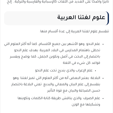
تأثيرًا واضحًا على العديد من اللغات كالإسبانية والفارسية والتركية… إلخ.
علوم ل
غتنا
العربية
تنقسم علوم لغتنا العربية إلى عدة أقسام منها:
علم النحو: وهو الأشهر بين جميع الأقسام، كما أنه أكثر العلوم التي
تحظى باهتمام المدارس في البلاد العربية. يهدف علم النحو
باختصار إلى البحث في أصل وتكوين الجمل، كما يوضح ويفسر
قواعد كل شيء في اللغة
علم الإعراب والذي يندرج تحت علم النحو
البلاغة: يعتبر البعض أنه من أكثر العلوم التي تميز لغتنا. وهو
ينقسم إلى علم البيان والمعاني والبديع. تعني البلاغة باختصار:
حسن الصياغة والبيان مع قوة التأثير
علم الصرف: والذي يناقش طريقة كتابة الكلمات وتكوينها
وتشكيلها مع الوزن