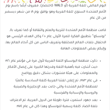
اليوم العالمي للغة العربية (أو WALD كاختصار)، معروف أيضًا باسم يوم
الأمم المتحدة السنوي للغة العربية وهو يوافق يوم ١٨ من شهر ديسمبر
من كل عام.
قامت منظمة الأمم المتحدة للتربية والعلم والثقافة أو كما تعرف بالـ
“يونسكو” بتطبيق الفكرة للمرة الأولى عام ٢٠١٠ وكان الهدف الرئيسي هو
الاحتفال بلغات العالم المختلفة وتعريف الناس من كل أنحاء العالم بها،
وإليكم بعض المعلومات الهامة:
ذكرت منظمة اليونسكو اللغة العربية لأول مرة في مؤتمر عام ١٩٦٠؛
حيث أشارت فيه بأهمية اللغة وقدرتها الكبيرة على إيصال الأفكار
والمعلومات على هيئة منشورات بشكل دقيق وواضح
في عام ١٩٧٣، تم إعلان لغتنا العربية كلغة السادسة عالميًا
لمنظمة الأمم المتحدة والتي جاءت بعد الإنجليزية والصينية
والروسية والإسبانية والفرنسية
بعد جهود استمرت فترة طويلة من الدول العربية، تم الاعتراف
بلغة الضاد كلغة رسمية لليونسكو وهذا كان في عام ١٩٧٤