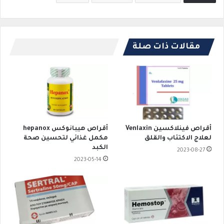
مقالات ذات صلة
أقراص فينلاكسين Venlaxin
أقراص هيبانوكس hepanox
لعلاج الاكتئاب والقلق
مكمل غذائي لتحسين صحة
الكبد
2023-08-27
2023-05-14