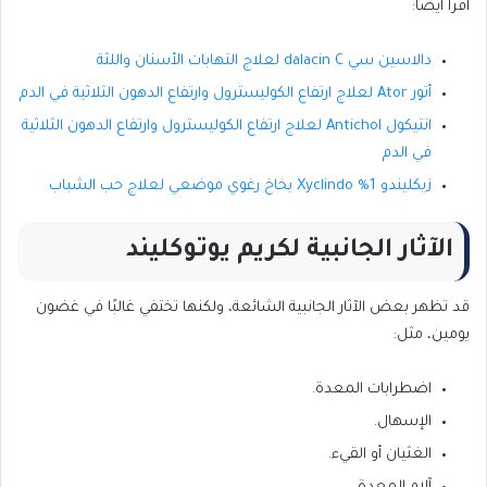
اقرأ أيضًا:
دالاسين سي dalacin C لعلاج التهابات الأسنان واللثة
أتور Ator لعلاج ارتفاع الكوليسترول وارتفاع الدهون الثلاثية في الدم
انتيكول Antichol لعلاج ارتفاع الكوليسترول وارتفاع الدهون الثلاثية
في الدم
زيكليندو 1% Xyclindo بخاخ رغوي موضعي لعلاج حب الشباب
الآثار الجانبية لكريم يوتوكليند
قد تظهر بعض الآثار الجانبية الشائعة، ولكنها تختفي غالبًا في غضون
يومين، مثل:
اضطرابات المعدة.
الإسهال.
الغثيان أو القيء.