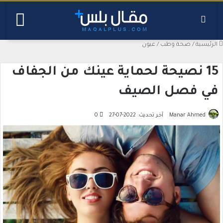
بحث عن
القائ
الرئيسية
/
صحة وطب
/
عيون
15 نصيحة لحماية عينك من الجفاف
في فصل الصيف
Manar Ahmed
آخر تحديث: 2022-07-27
0