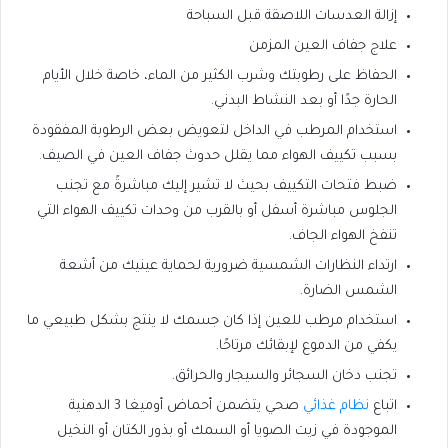
إزالة العدسات اللاصقة قبل السباحة
علاج جفاف العين المزمن
الحفاظ على رطوبتك وشرب الكثير من الماء، خاصة خلال الأيام
الحارة جدًا أو بعد النشاط البدني.
استخدام المرطب في الداخل لتعويض بعض الرطوبة المفقودة
بسبب تكييف الهواء مما يقلل حدوث جفاف العين في الصيف.
ضبط فتحات التكييف بحيث لا تشير إليك مباشرةً مع تجنب
الجلوس مباشرة أسفل أو بالقرب من وحدات تكييف الهواء التي
تنفخ الهواء الجاف.
ارتداء النظارات الشمسية ضرورية لحماية عينيك من أشعة
الشمس الضارة.
استخدام مرطب للعين إذا كان جسمك لا ينتج بشكل طبيعي ما
يكفي من الدموع لإبقائك مرتاحًا.
تجنب دخان السجائر والسيجار والحرائق.
اتباع
نظام غذائي
صحي يتضمن أحماض أوميغا 3 الدهنية
الموجودة في زيت الصويا أو السمك أو بذور الكتان أو النخيل