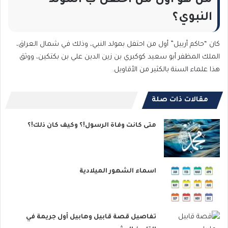
من هو أول من احتفل ب المولد
النبوي؟
كان “حاكم أربيل” أول من احتفل بمولد النبي، وذلك في شمال العراق،
الملك المظفر أبو سعيد كوكبري بن زين الدين علي بن بكتكين، ووثق
هذا علماء السنة بالكثير من الأقاويل.
مقالات ذات صلة
متى كانت وفاة الرسول!؟ وكيف كان ذلك!؟
اسماء الشهور الميلادية
تفاصيل قصة قابيل وهابيل أول جريمة في