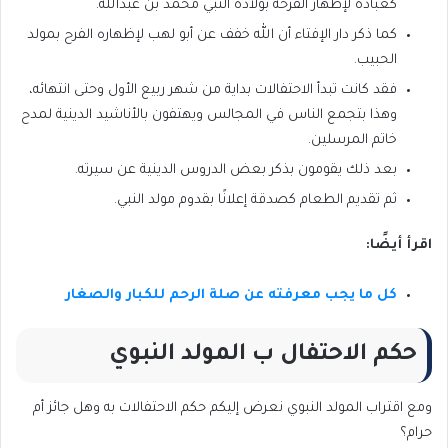
كعبادة لإظهار الفرحة بولادة النبي محمد بن عبدالله.
كما ذكر دار الإفتاء أن الله خفف عن أبو لهب لإظهاره الفرح بمولد
الحبيب.
فقد كانت تبدأ الاحتفالات بداية من شهر ربيع الأول وحتى انتهائه،
وهذا بتجمع الناس في المجالس ويهتفون بالأناشيد الدينية لمدح
خاتم المرسلين.
بعد ذلك يقومون بذكر بعض الدروس الدينية عن سيرته.
ثم تقديم الطعام كصدقة إعلانًا بقدوم مولد النبي.
اقرأ أيضًا:
كل ما يجب معرفته عن صلة الرحم للكبار والصغار
حكم الاحتفال ب المولد النبوي
ومع اقتراب المولد النبوي نعرض إليكم حكم الاحتفالات به وهل جائز أم
حرام؟