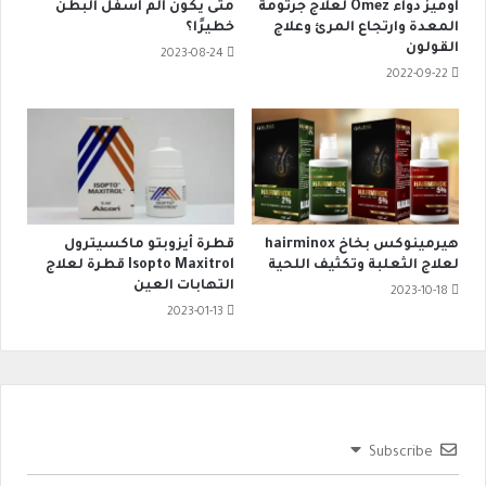
أوميز دواء Omez لعلاج جرثومة
متى يكون ألم أسفل البطن
المعدة وارتجاع المرئ وعلاج
خطيرًا؟
القولون
2023-08-24
2022-09-22
هيرمينوكس بخاخ hairminox
قطرة أيزوبتو ماكسيترول
لعلاج الثعلبة وتكثيف اللحية
Isopto Maxitrol قطرة لعلاج
التهابات العين
2023-10-18
2023-01-13
Subscribe