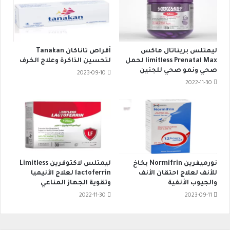
ليمتلس بريناتال ماكس
أقراص تاناكان Tanakan
limitless Prenatal Max لحمل
لتحسين الذاكرة وعلاج الخرف
صحي ونمو صحي للجنين
2023-09-10
2022-11-30
نورميفرين Normifrin بخاخ
ليمتلس لاكتوفرين Limitless
للأنف لعلاج احتقان الأنف
lactoferrin لعلاج الأنيميا
والجيوب الأنفية
وتقوية الجهاز المناعي
2022-11-30
2023-09-11