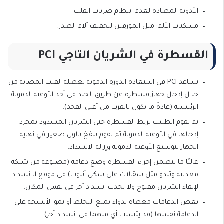
الأدوية المضادة لعدم انتظام ضربات القلب
مسكنات الألم: مثل المورفين لتخفيف آلام الصدر.
القسطرة في الشريان التاجي PCI
تساعد PCI في استعادة الدورة الدموية لعضلة القلب المصابة من
خلال إدخال جهاز قسطرة عن طريق الجلد في أحد الأوعية الدموية
الرئيسية (عادةً ما يكون بالقرب من أعلى الفخذ).
ثم يقوم الطبيب بربط القسطرة حتى الشريان المسدود بمجرد
إدخالها في الأوعية الدموية ثم يقوم بنفخ بالون صغير في نهاية
الجهاز لتوسيع الأوعية الدموية وإزالة الانسداد.
غالبًا ما يتضمن إجراء القسطرة وضع دعامة (مصنوعة من شبكة
معدنية وتبدو مثل سقالات على شكل أنبوب) في موقع الانسداد
لإبقاء الشريان مفتوح ولا يحدث انسداد آخر في نفس المكان.
بعض الدعامات مغطاة بدواء يمنع التجلط أو نمو الأنسجة على
الدعامة نفسها (قد يتسبب أي منهما في انسداد آخر).