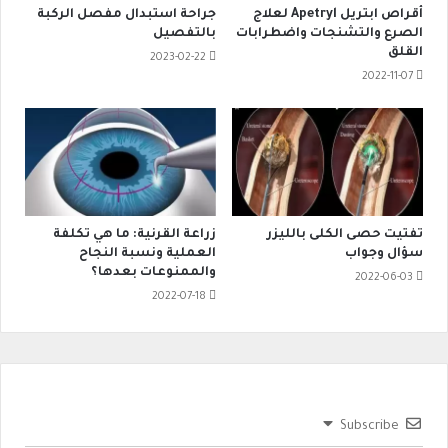
أقراص ابتريل Apetryl لعلاج
جراحة استبدال مفصل الركبة
الصرع والتشنجات واضطرابات
بالتفصيل
القلق
2023-02-22
2022-11-07
تفتيت حصى الكلى بالليزر
زراعة القرنية: ما هي تكلفة
سؤال وجواب
العملية ونسبة النجاح
والممنوعات بعدها؟
2022-06-03
2022-07-18
Subscribe