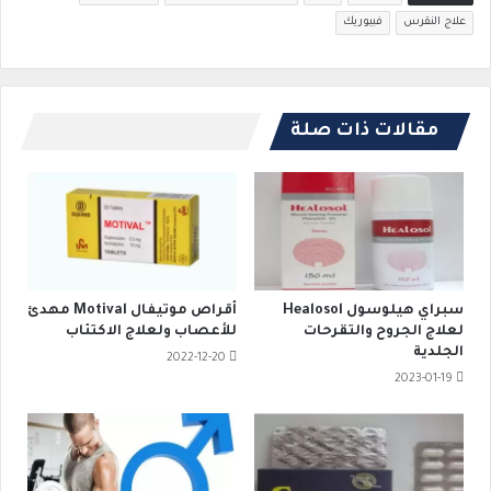
علاج النقرس
فبيوريك
مقالات ذات صلة
سبراي هيلوسول Healosol
أقراص موتيفال Motival مهدئ
لعلاج الجروح والتقرحات
للأعصاب ولعلاج الاكتئاب
الجلدية
2022-12-20
2023-01-19