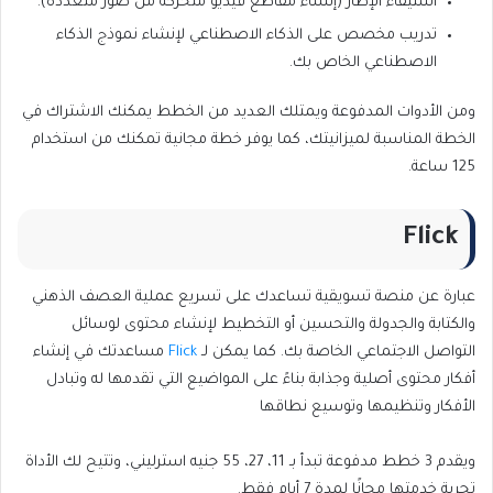
استيفاء الإطار (إنشاء مقاطع فيديو متحركة من صور متعددة).
تدريب مخصص على الذكاء الاصطناعي لإنشاء نموذج الذكاء
الاصطناعي الخاص بك.
ومن الأدوات المدفوعة ويمتلك العديد من الخطط يمكنك الاشتراك في
الخطة المناسبة لميزانيتك، كما يوفر خطة مجانية تمكنك من استخدام
125 ساعة.
Flick
عبارة عن منصة تسويقية تساعدك على تسريع عملية العصف الذهني
والكتابة والجدولة والتحسين أو التخطيط لإنشاء محتوى لوسائل
التواصل الاجتماعي الخاصة بك. كما يمكن لـ
Flick
مساعدتك في إنشاء
أفكار محتوى أصلية وجذابة بناءً على المواضيع التي تقدمها له وتبادل
الأفكار وتنظيمها وتوسيع نطاقها
ويقدم 3 خطط مدفوعة تبدأ بـ 11، 27، 55 جنيه استرليني، وتتيح لك الأداة
تجربة خدمتها مجانًا لمدة 7 أيام فقط.