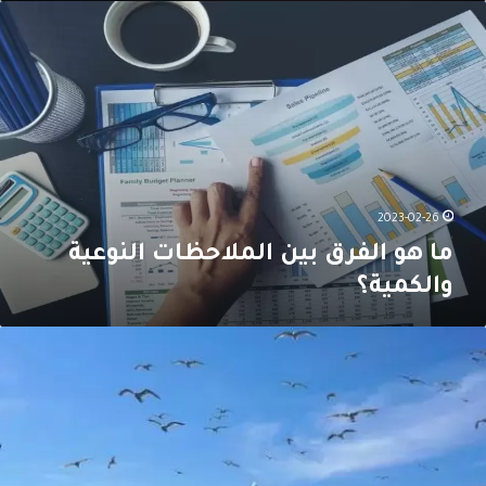
ا
م
ة
ت
ا
و
ه
غ
و
ي
ا
ر
ل
ه
ف
ا
ر
ب
ق
خ
ب
2023-02-26
ط
ي
ما هو الفرق بين الملاحظات النوعية
و
ن
ا
والكمية؟
ا
ت
ل
ف
م
م
ع
ل
ع
ا
ا
ن
ل
ح
ى
ة
ظ
ا
ا
ل
ت
ل