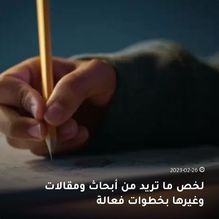
ا
ل
ل
ت
خ
ص
ب
ص
ن
ا
م
ع
ع
ا
ي
ه
ت
ح
ذ
ر
ا
ه
ي
ل
ا
د
يً
ل
م
ا
ن
ن
؟
ص
أ
ا
ب
ئ
ح
ح
ا
ل
ث
ل
و
2023-02-26
م
م
لخص ما تريد من أبحاث ومقالات
ذ
ق
ا
ا
وغيرها بخطوات فعالة
ك
ل
ر