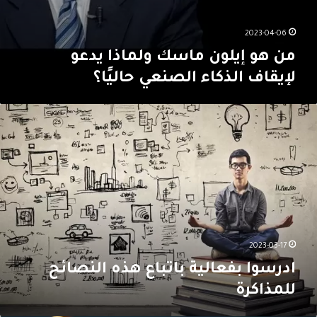
ل
؛
م
أ
ا
2023-04-06
ه
ذ
من هو إيلون ماسك ولماذا يدعو
م
ا
ف
ي
لإيقاف الذكاء الصنعي حاليًا؟
ر
د
و
ع
ا
ع
و
د
ا
ل
ر
ل
إ
س
ذ
ي
و
ك
ق
ا
ا
ا
ب
ء
ف
ف
ا
ا
ع
ل
ل
ا
2023-03-17
ص
ذ
ل
ن
ادرسوا بفعالية باتباع هذه النصائح
ك
ي
ع
ا
للمذاكرة
ة
ي
ء
ب
ا