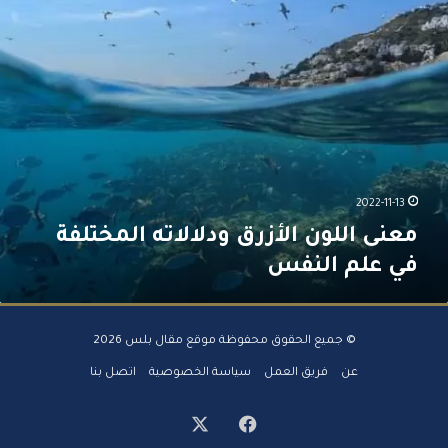
ا
و
ل
ن
ن
ا
و
ل
ع
أ
ي
ز
ة
ر
و
ق
ا
و
ل
د
2022-11-13
ك
ل
معنى اللون الأزرق ودلالاته المختلفة
م
ا
ي
ل
في علم النفس
ة
ا
؟
ت
ه
© جميع الحقوق محفوظة موقع مقال بلس 2026
ا
ل
عن
فريق العمل
سياسة الخصوصية
اتصل بنا
م
خ
‫X
فيسبوك
ت