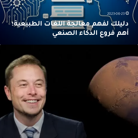
ه
م
م
2023-06-23
ع
دليلك لفهم معالجة اللغات الطبيعية؛
ا
أهم فروع الذكاء الصنعي
ل
ج
ة
م
ا
ن
ل
ه
ل
و
غ
إ
ا
ي
ت
ل
ا
و
ل
ن
ط
م
ب
ا
ي
س
ع
ك
ي
و
ة